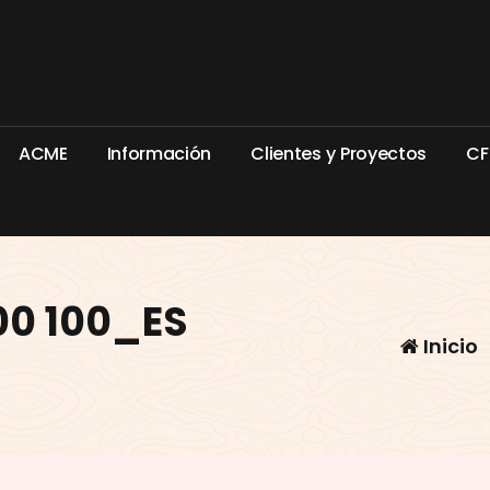
A
C
M
E
I
n
f
o
r
m
a
c
i
ó
n
C
l
i
e
n
t
e
s
y
P
r
o
y
e
c
t
o
s
C
F
100 100_ES
Inicio