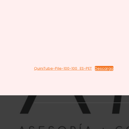
QuiniTube-Pile-100-100_ES-PET
Descarga