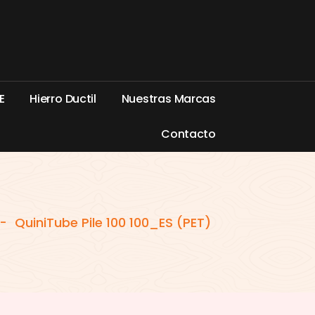
E
H
i
e
r
r
o
D
u
c
t
i
l
N
u
e
s
t
r
a
s
M
a
r
c
a
s
C
o
n
t
a
c
t
o
-
QuiniTube Pile 100 100_ES (PET)