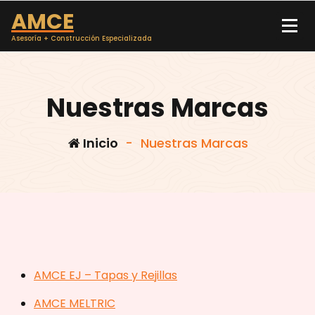
Saltar
AMCE
al
contenido
Asesoría + Construcción Especializada
Nuestras Marcas
Inicio
-
Nuestras Marcas
AMCE EJ – Tapas y Rejillas
AMCE MELTRIC