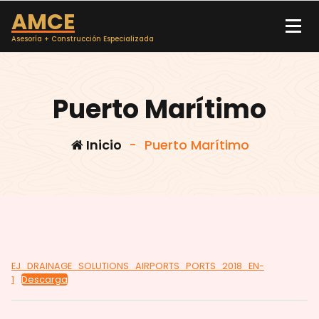
Saltar
AMCE
al
contenido
Asesoría + Construcción Especializada
Puerto Marítimo
Inicio
-
Puerto Marítimo
EJ_DRAINAGE_SOLUTIONS_AIRPORTS_PORTS_2018_EN-
1
Descarga