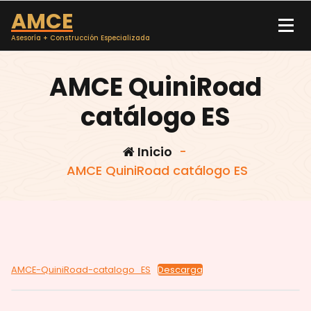
Saltar
AMCE
al
contenido
Asesoría + Construcción Especializada
AMCE QuiniRoad
catálogo ES
Inicio
-
AMCE QuiniRoad catálogo ES
AMCE-QuiniRoad-catalogo_ES
Descarga